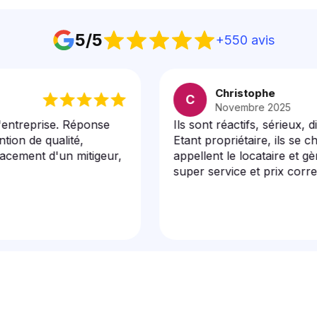
5/5
+550
avis
Christophe
C
Novembre 2025
rise. Réponse
Ils sont réactifs, sérieux, disponib
 qualité,
Etant propriétaire, ils se chargent 
 d'un mitigeur,
appellent le locataire et gèrent l
super service et prix correct.