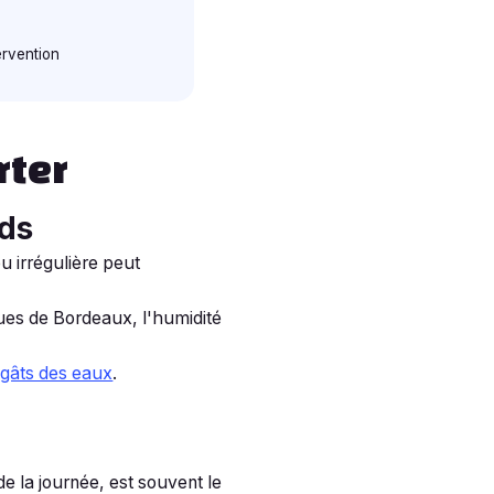
ervention
rter
nds
u irrégulière peut
iques de Bordeaux, l'humidité
gâts des eaux
.
e la journée, est souvent le