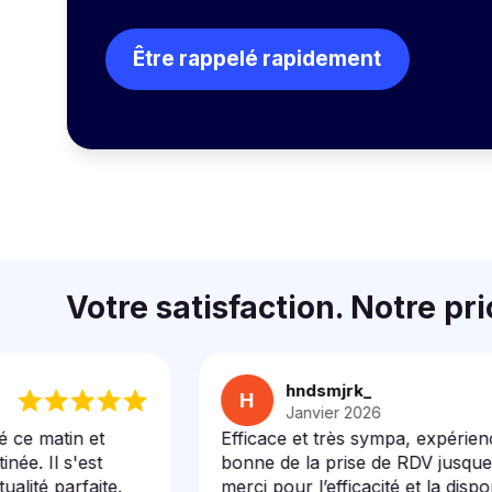
Être rappelé rapidement
Votre satisfaction. Notre pri
hndsmjrk_
H
Janvier 2026
atin et
Efficace et très sympa, expérience clie
l s'est
bonne de la prise de RDV jusque l’exé
parfaite.
merci pour l’efficacité et la disponibilit