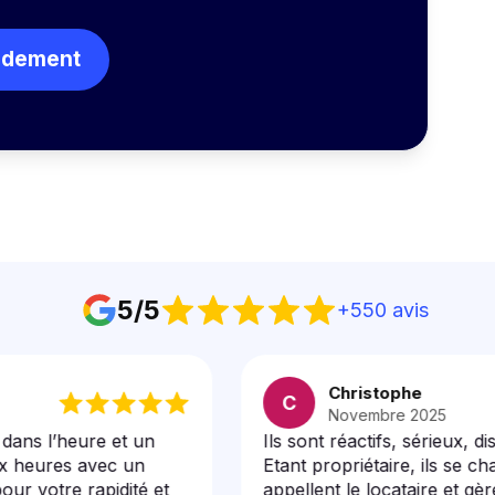
pidement
5/5
+550
avis
Christophe
C
Novembre 2025
l’heure et un
Ils sont réactifs, sérieux, disponib
res avec un
Etant propriétaire, ils se chargent 
tre rapidité et
appellent le locataire et gèrent l