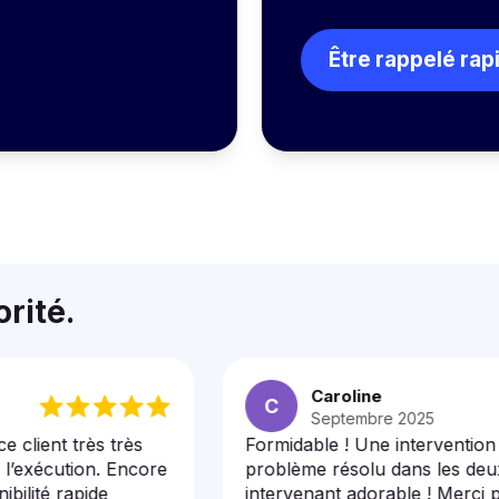
Être rappelé ra
orité.
Caroline
C
Septembre 2025
nt très très
Formidable ! Une intervention dans 
cution. Encore
problème résolu dans les deux heu
é rapide
intervenant adorable ! Merci pour vo