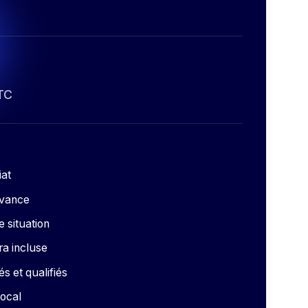
TC
at
avance
 situation
ra incluse
és et qualifiés
local