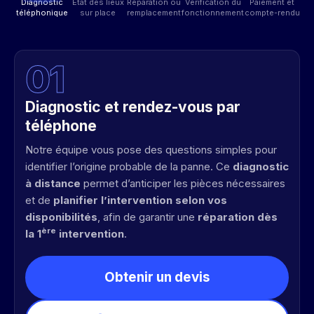
Diagnostic
État des lieux
Réparation ou
Vérification du
Paiement et
téléphonique
sur place
remplacement
fonctionnement
compte-rendu
0
1
Diagnostic et rendez-vous par
téléphone
Notre équipe vous pose des questions simples pour
identifier l’origine probable de la panne. Ce
diagnostic
à distance
permet d’anticiper les pièces nécessaires
et de
planifier l’intervention selon vos
disponibilités
, afin de garantir une
réparation dès
ère
la 1
intervention
.
Obtenir un devis