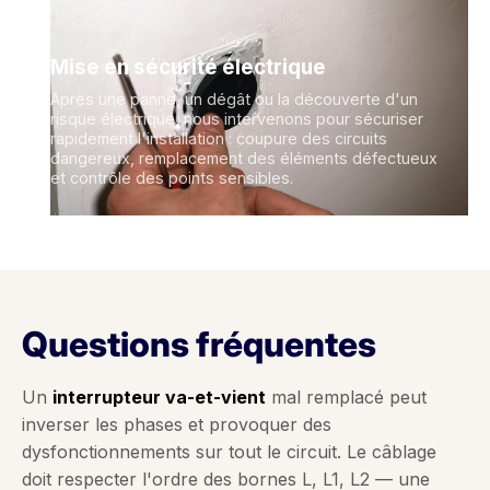
Mise en sécurité électrique
Après une panne, un dégât ou la découverte d'un
risque électrique, nous intervenons pour sécuriser
rapidement l'installation : coupure des circuits
dangereux, remplacement des éléments défectueux
et contrôle des points sensibles.
Questions fréquentes
Un
interrupteur va-et-vient
mal remplacé peut
inverser les phases et provoquer des
dysfonctionnements sur tout le circuit. Le câblage
doit respecter l'ordre des bornes L, L1, L2 — une