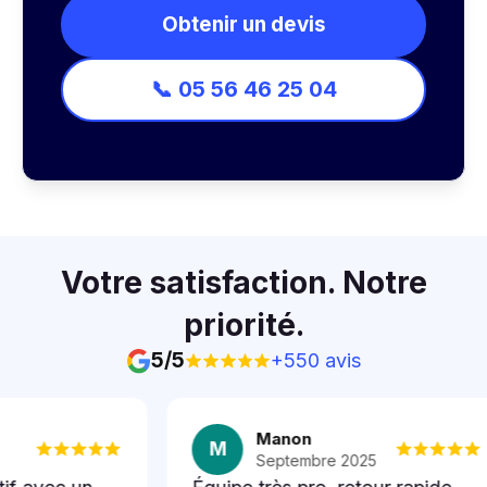
Obtenir un devis
📞 05 56 46 25 04
Votre satisfaction. Notre
priorité.
5/5
+550
avis
Manon
M
Septembre 2025