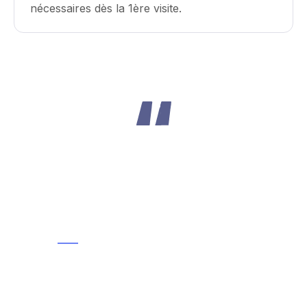
nécessaires dès la 1ère visite.
Très bonne organisation de l’entreprise.
Réponse rapide aux besoins et
intervention de qualité, en toute
amiabilité.
Francis
Mars 2025, avis Google