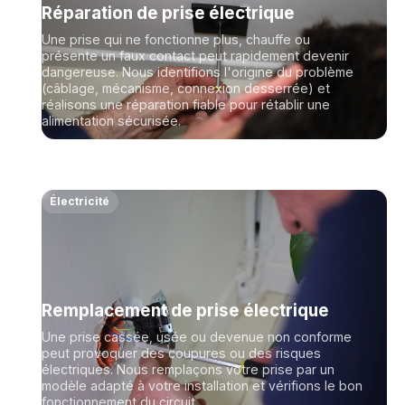
Réparation de prise électrique
Une prise qui ne fonctionne plus, chauffe ou
présente un faux contact peut rapidement devenir
dangereuse. Nous identifions l'origine du problème
(câblage, mécanisme, connexion desserrée) et
réalisons une réparation fiable pour rétablir une
alimentation sécurisée.
Électricité
Remplacement de prise électrique
Une prise cassée, usée ou devenue non conforme
peut provoquer des coupures ou des risques
électriques. Nous remplaçons votre prise par un
modèle adapté à votre installation et vérifions le bon
fonctionnement du circuit.