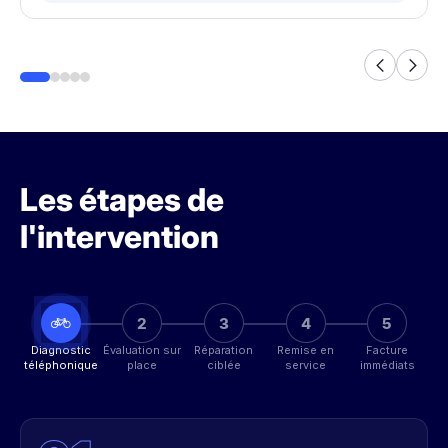
Les étapes de
l'intervention
2
3
4
5
Diagnostic
Évaluation sur
Réparation
Remise en
Facture
téléphonique
place
ciblée
service
immédiats