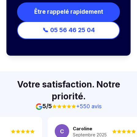
Être rappelé rapidement
📞 05 56 46 25 04
Votre satisfaction. Notre
priorité.
5/5
+550
avis
Caroline
C
Septembre 2025