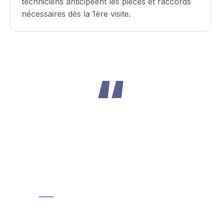
techniciens anticipéent les pièces et raccords
nécessaires dès la 1ère visite.
Réactivité, rapidité, efficacité. Très bons
conseils et travail soigné. Prix correct.
Merci à Jonathan pour son
professionnalisme et sa gentillesse. Je
recommande vivement.
Amina
Janvier 2026, avis Google