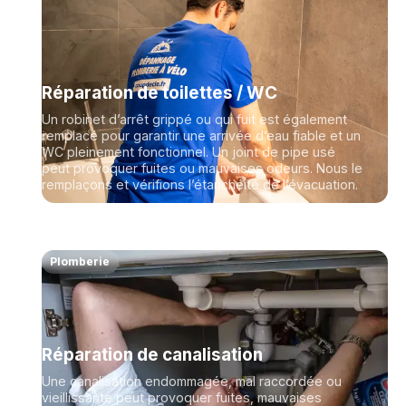
Réparation de toilettes / WC
Un robinet d’arrêt grippé ou qui fuit est également
remplacé pour garantir une arrivée d’eau fiable et un
WC pleinement fonctionnel. Un joint de pipe usé
peut provoquer fuites ou mauvaises odeurs. Nous le
remplaçons et vérifions l’étanchéité de l’évacuation.
Plomberie
Réparation de canalisation
Une canalisation endommagée, mal raccordée ou
vieillissante peut provoquer fuites, mauvaises