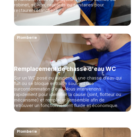
robinet, siphon, raccords ou sanitaires pour
restaurer l’étanchéité.
Plomberie
Remplacement de chasse d'eau WC
Sur un WC posé ou suspendu, une chasse d’eau qui
fuit ou se bloque entraîne souvent une
surconsommation d’eau. Nous intervenons
rapidement pour identifier la cause (joint, flotteur ou
mécanisme) et remplacer l’ensemble afin de
retrouver un fonctionnement fluide et économique.
Plomberie