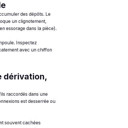
le
accumuler des dépôts. Le
rovoque un clignotement,
 en essorage dans la pièce).
ampoule. Inspectez
licatement avec un chiffon
 dérivation,
 fils raccordés dans une
connexions est desserrée ou
sont souvent cachées