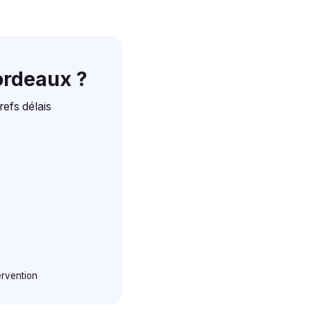
ordeaux ?
refs délais
ervention