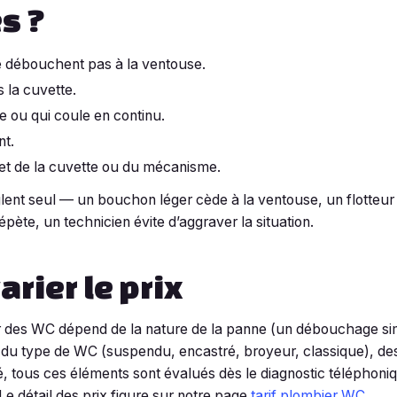
es ?
 débouchent pas à la ventouse.
s la cuvette.
 ou qui coule en continu.
nt.
 de la cuvette ou du mécanisme.
glent seul — un bouchon léger cède à la ventouse, un flotteur 
épète, un technicien évite d’aggraver la situation.
varier le prix
ur des WC dépend de la nature de la panne (un débouchage sim
du type de WC (suspendu, encastré, broyeur, classique), des
é, tous ces éléments sont évalués dès le diagnostic téléphon
e détail des prix figure sur notre page
tarif plombier WC
.