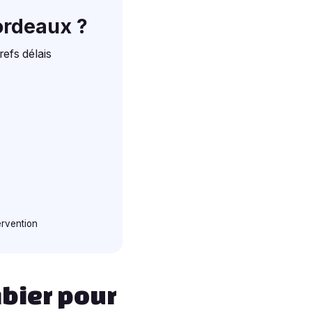
ordeaux ?
refs délais
ervention
mbier pour