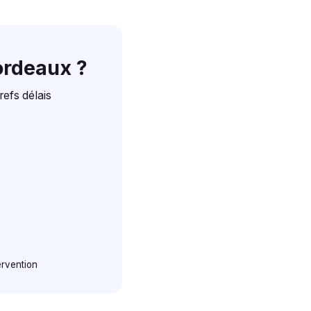
ordeaux ?
refs délais
ervention